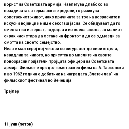
корист на Советската армија. Навлегува длабоко во
позадината на германските редови, го ризикува
сопствениот живот, иако причината за тоа на возрасните и
искусни војници не им е секогаш јасна. Се обидуваат да го
сместат во интернат, подоцна и во воена школа, но малиот
сирак инсистира да остане на фронтот и да се одмазди за
смртта на своето семејство.
Иван е мал херој кој чекори со сигурност до своите цели,
невидлив за никого, но присутен во мислите на своите
повозрасни пријатели, тројцата офицери на Советската
армија. Филмот е прв долгометражен филм на А. Тарковски
и во 1962 година е добитник на наградата „Златен лав“ на
филмскиот фестивал во Венеција.
Трејлер
11 јуни (петок)