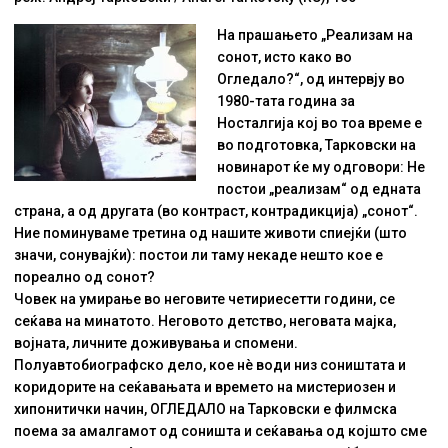
На прашањето „Реализам на
сонот, исто како во
Огледало?“, од интервју во
1980-тата година за
Носталгија кој во тоа време е
во подготовка, Тарковски на
новинарот ќе му одговори: Не
постои „реализам“ од едната
страна, а од другата (во контраст, контрадикција) „сонот“.
Ние поминуваме третина од нашите животи спиејќи (што
значи, сонувајќи): постои ли таму некаде нешто кое е
пореално од сонот?
Човек на умирање во неговите четириесетти години, се
сеќава на минатото. Неговото детство, неговата мајка,
војната, личните доживувања и спомени.
Полуавтобиографско дело, кое нè води низ соништата и
коридорите на сеќавањата и времето на мистериозен и
хипонитички начин, ОГЛЕДАЛО на Тарковски е филмска
поема за амалгамот од соништа и сеќавања од којшто сме