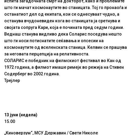
испита загадочната смрт на докторот, како и проблемите
што ги мачат космонаутите во станицата. Тој го пронаоѓа и
останатиот дел од екипата, кои се однесуваат чудно, а
останува вчудоневиден кога во станицата ја сретнува и
својата сопруга Кари, која е почината пред седум години.
Веднаш станува видливо дека Соларис поседува нешто
што ги носи потиснатите сеќавања и опсесии на
космонаутите од вселенската станица. Келвин се прашува
за неговата перцепција на релативноста.
СОЛАРИС е победник на филмскиот фестивал во Кан од
1972 година, а филмот имаше римејк во режија на Стивен
Содерберг во 2002 година.
Трејлер
13 јуни (недела)
15.00
„Киноверзум“, МСУ Державин / Свети Николе