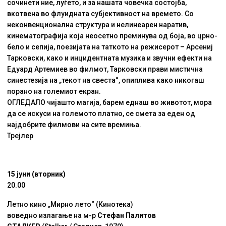
сочинети ние, луѓето, и за нашата човечка состојба,
вкотвена во флуидната субјективност на времето. Со
неконвенционална структура и нелинеарен наратив,
кинематографија која неосетно преминува од боја, во црно-
бело и сепија, поезијата на таткото на режисерот – Арсениј
Тарковски, како и инцидентната музика и звучни ефекти на
Едуард Артемиев во филмот, Тарковски прави мистична
синестезија на „текот на свеста“, опиплива како никогаш
порано на големиот екран.
ОГЛЕДАЛО чијашто магија, барем еднаш во животот, мора
да се искуси на големото платно, се смета за еден од
најдобрите филмови на сите времиња.
Трејлер
15 јуни (вторник)
20.00
Летно кино „Мирно лето“ (Кинотека)
воведно излагање на м-р
Стефан Палитов