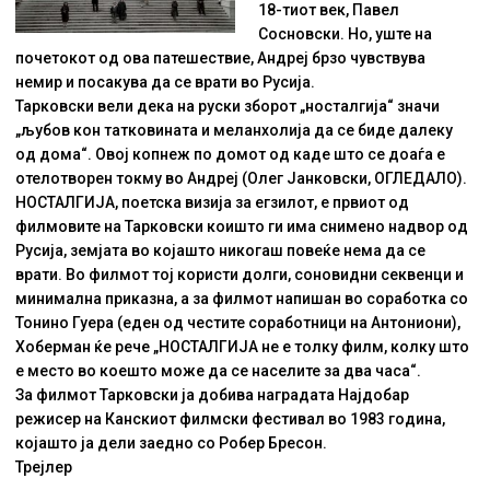
18-тиот век, Павел
Сосновски. Но, уште на
почетокот од ова патешествие, Андреј брзо чувствува
немир и посакува да се врати во Русија.
Тарковски вели дека на руски зборот „носталгија“ значи
„љубов кон татковината и меланхолија да се биде далеку
од дома“. Овој копнеж по домот од каде што се доаѓа е
отелотворен токму во Андреј (Олег Јанковски, ОГЛЕДАЛО).
НОСТАЛГИЈА, поетска визија за егзилот, е првиот од
филмовите на Тарковски коишто ги има снимено надвор од
Русија, земјата во којашто никогаш повеќе нема да се
врати. Во филмот тој користи долги, соновидни секвенци и
минимална приказна, а за филмот напишан во соработка со
Тонино Гуера (еден од честите соработници на Антониони),
Хоберман ќе рече „НОСТАЛГИЈА не е толку филм, колку што
е место во коешто може да се населите за два часа“.
За филмот Тарковски ја добива наградата Најдобар
режисер на Канскиот филмски фестивал во 1983 година,
којашто ја дели заедно со Робер Бресон.
Трејлер