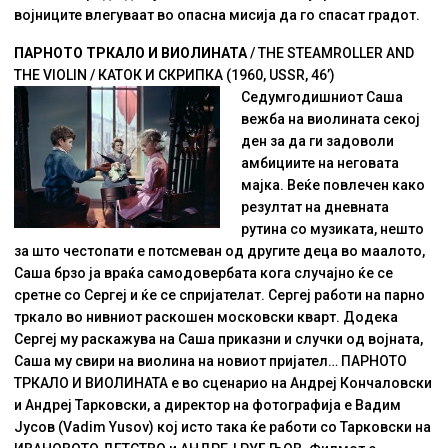
војниците влегуваат во опасна мисија да го спасат градот.
ПАРНОТО ТРКАЛО И ВИОЛИНАТА
/ THE STEAMROLLER AND
THE VIOLIN / КАТОК И СКРИПКА (1960, USSR, 46’)
Седумгодишниот Саша
вежба на виолината секој
ден за да ги задоволи
амбициите на неговата
мајка. Веќе повлечен како
резултат на дневнaтa
рутинa со музиката, нешто
за што честопати е потсмеван од другите деца во маалото,
Саша брзо ја враќа самодовербата кога случајно ќе се
сретне со Сергеј и ќе се спријателат. Сергеј работи на парно
тркало во нивниот раскошен московски кварт. Додека
Сергеј му раскажува на Саша приказни и случки од војната,
Саша му свири на виолина на новиот пријател… ПАРНОТО
ТРКАЛО И ВИОЛИНАТА е во сценарио на Андреј Кончаловски
и Андреј Тарковски, а директор на фотографија е Вадим
Јусов (Vadim Yusov) кој исто така ќе работи со Тарковски на