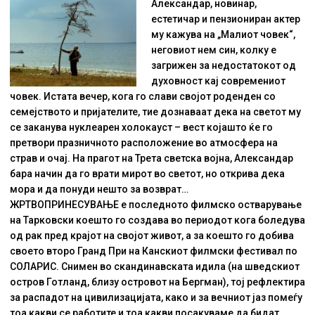
Aлександар, новинар,
естетичар и пензиониран актер
му кажува на „Малиот човек“,
неговиот нем син, колку е
загрижен за недостатокот од
духовност кај современиот
човек. Истата вечер, кога го слави својот роденден со
семејството и пријателите, тие дознаваат дека на светот му
се заканува нуклеарен холокауст – вест којашто ќе го
претвори празничното расположение во атмосфера на
страв и очај. На прагот на Трета светска војна, Александар
бара начин да го врати мирот во светот, но открива дека
мора и да понуди нешто за возврат…
ЖРТВОПРИНЕСУВАЊЕ e последното филмско остварување
на Тарковски коешто го создава во периодот кога боледува
од рак пред крајот на својот живот, а за коешто го добива
своето второ Гранд При на Канскиот филмски фестивал по
СОЛАРИС. Снимен во скандинавската идила (на шведскиот
остров Готланд, близу островот на Бергман), тој рефлектира
за распадот на цивилизацијата, како и за вечниот јаз помеѓу
тоа какви се работите и тоа какви посакуваме да бидат.