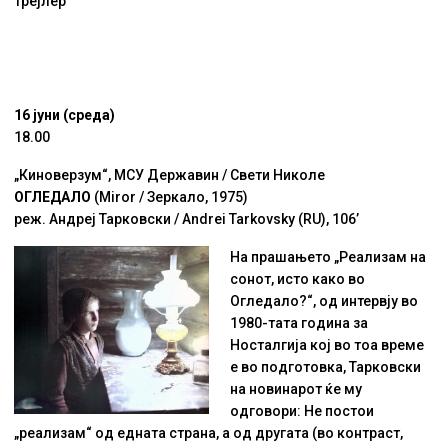
Трејлер
16 јуни (среда)
18.00
„Киноверзум“, МСУ Державин / Свети Николе
ОГЛЕДАЛО
(Miror / Зеркало, 1975)
реж. Андреј Тарковски / Andrei Tarkovsky (RU), 106’
На прашањето „Реализам на
сонот, исто како во
Огледало?“, од интервју во
1980-тата година за
Носталгија кој во тоа време
е во подготовка, Тарковски
на новинарот ќе му
одговори: Не постои
„реализам“ од едната страна, а од другата (во контраст,