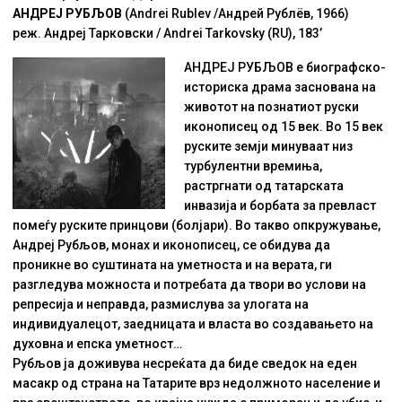
АНДРЕЈ РУБЉОВ
(Andrei Rublev /Андрей Рублёв, 1966)
реж. Андреј Тарковски / Andrei Tarkovsky (RU), 183’
AНДРЕЈ РУБЉОВ е биографско-
историска драма заснована на
животот на познатиот руски
иконописец од 15 век. Во 15 век
руските земји минуваат низ
турбулентни времиња,
растргнати од татарската
инвазија и борбата за превласт
помеѓу руските принцови (болјари). Во такво опкружување,
Андреј Рубљов, монах и иконописец, се обидува да
проникне во суштината на уметноста и на верата, ги
разгледува можноста и потребата да твори во услови на
репресија и неправда, размислува за улогата на
индивидуалецот, заедницата и власта во создавањето на
духовна и епска уметност…
Рубљов ја доживува несреќата да биде сведок на еден
масакр од страна на Татарите врз недолжното население и