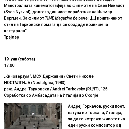
Маестралната кинематогафија во филмот е на Свен Никвист
(Sven Nykvist), долгогодишниот соработник на Ингмар
Бергман. За филмот
TIME Magazine
ќе рече: „[…] криптичниот
стил на Тарковски помага да се создаде возвишена
кaтедрала“.
Трејлер
19 јуни (сабота)
17.00
„Киноверзум“, МСУ Державин / Свети Николе
НОСТАЛГИЈА (Nostalghia, 1983)
реж. Андреј Тарковски / Andrei Tarkovsky (RU/IT), 125’
Соработка со Амбасадата на Италија во Скопје
Андреј Горкачов, руски поет,
патува во Тоскана, Италија,
за да го истражи животот на
еден руски композитор од