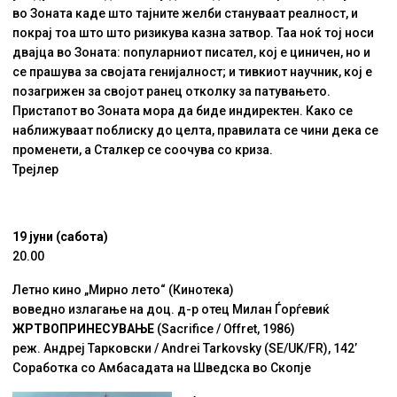
во Зоната каде што тајните желби стануваат реалност, и
покрај тоа што што ризикува казна затвор. Таа ноќ тој носи
двајца во Зоната: популарниот писател, кој е циничен, но и
се прашува за својата генијалност; и тивкиот научник, кој е
позагрижен за својот ранец отколку за патувањето.
Пристапот во Зоната мора да биде индиректен. Како се
наближуваат поблиску до целта, правилата се чини дека се
променети, а Сталкер се соочува со криза.
Трејлер
19 јуни (сабота)
20.00
Летно кино „Мирно лето“ (Кинотека)
воведно излагање на доц. д-р отец Милан Ѓорѓевиќ
ЖРТВОПРИНЕСУВАЊЕ
(Sacrifice / Offret, 1986)
реж. Андреј Тарковски / Andrei Tarkovsky (SE/UK/FR), 142’
Соработка со Амбасадата на Шведска во Скопје