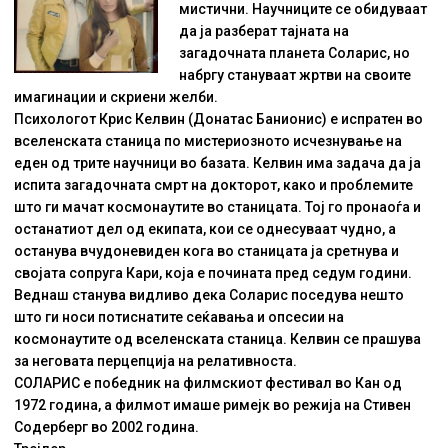
мистични. Научниците се обидуваат
да ја разберат тајната на
загадочната планета Соларис, но
набргу стануваат жртви на своите
имагинации и скриени желби.
Психологот Крис Келвин (Донатас Банионис) е испратен во
вселенската станица по мистериозното исчезнување на
еден од трите научници во базата. Келвин има задача да ја
испита загадочната смрт на докторот, како и проблемите
што ги мачат космонаутите во станицата. Тој го пронаоѓа и
останатиот дел од екипата, кои се однесуваат чудно, а
останува вчудоневиден кога во станицата ја сретнува и
својата сопруга Кари, која е почината пред седум години.
Веднаш станува видливо дека Соларис поседува нешто
што ги носи потиснатите сеќавања и опсесии на
космонаутите од вселенската станица. Келвин се прашува
за неговата перцепција на релативноста.
СОЛАРИС е победник на филмскиот фестивал во Кан од
1972 година, а филмот имаше римејк во режија на Стивен
Содерберг во 2002 година.