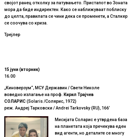
својот ранец отколку за патувањето. Пристапот во Зоната
мора да биде индиректен. Како се наближуваат поблиску
до целта, правилата се чини дека се променети, а Сталкер
се соочува со криза.
Трејлер
15 јуни (вторник)
16.00
„Киноверзум“, МСУ Державин / Свети Николе
воведно излагање на проф.
Кирил Трајчев
СОЛАРИС
(Solaris /Солярис, 1972)
реж. Андреј Тарковски / Andrei Tarkovsky (RU), 166’
Мисијата Соларис е утврдена база
на планетата која пречекува еден
вид агенти, но деталите се многу