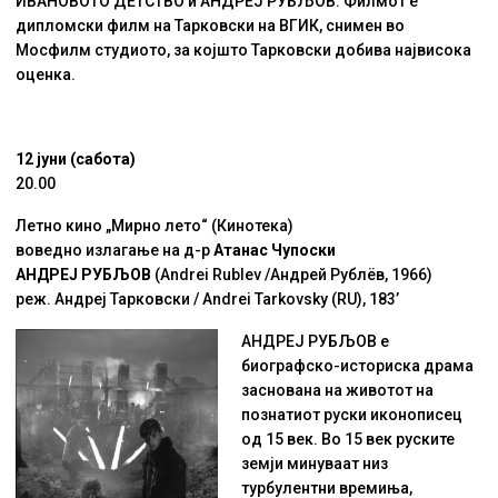
ИВАНОВОТО ДЕТСТВО и АНДРЕЈ РУБЉОВ. Филмот е
дипломски филм на Тарковски на ВГИК, снимен во
Мосфилм студиото, за којшто Тарковски добива највисока
оценка.
12 јуни (сабота)
20.00
Летно кино „Мирно лето“ (Кинотека)
воведно излагање на д-р
Атанас Чупоски
АНДРЕЈ РУБЉОВ
(Andrei Rublev /Андрей Рублёв, 1966)
реж. Андреј Тарковски / Andrei Tarkovsky (RU), 183’
AНДРЕЈ РУБЉОВ е
биографско-историска драма
заснована на животот на
познатиот руски иконописец
од 15 век. Во 15 век руските
земји минуваат низ
турбулентни времиња,