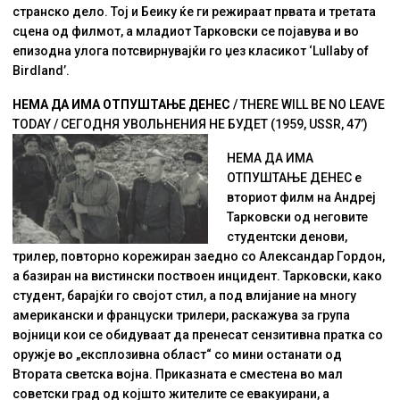
странско дело. Тој и Беику ќе ги режираат првата и третата
сцена од филмот, а младиот Тарковски се појавува и во
епизодна улога потсвирнувајќи го џез класикот ‘Lullaby of
Birdland’.
НЕМА ДА ИМА ОТПУШТАЊЕ ДЕНЕС
/ THERE WILL BE NO LEAVE
TODAY / СЕГОДНЯ УВОЛЬНЕНИЯ НЕ БУДЕТ (1959, USSR, 47’)
НЕМА ДА ИМА
ОТПУШТАЊЕ ДЕНЕС е
вториот филм на Андреј
Тарковски од неговите
студентски денови,
трилер, повторно корежиран заедно со Александар Гордон,
а базиран на вистински поствоен инцидент. Тарковски, како
студент, барајќи го својот стил, а под влијание на многу
американски и француски трилери, раскажува за група
војници кои се обидуваат да пренесат сензитивна пратка со
оружје во „експлозивна област“ со мини останати од
Втората светска војна. Приказната е сместена во мал
советски град од којшто жителите се евакуирани, а