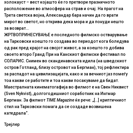
холокауст – вест којашто ќе го претвори празничното
расположение во атмосфера на страв и очај. На прагот на
Трета светска војна, Александар бара начин да го врати
мирот во светот, но открива дека мора и да понуди нешто
за возврат…
ЖРТВОПРИНЕСУВАЊЕ e последното филмско остварување
на Тарковски коешто го создава во периодот кога боледува
од рак пред крајот на својот живот, а за коешто го добива
своето второ Гранд При на Канскиот филмски фестивал по
СОЛАРИС. Снимен во скандинавската идила (на шведскиот
остров Готланд, близу островот на Бергман), тој рефлектира
за распадот на цивилизацијата, како и за вечниот јаз помеѓу
тоа какви се работите и тоа какви посакуваме да бидат.
Маестралната кинематогафија во филмот е на Свен Никвист
(Sven Nykvist), долгогодишниот соработник на Ингмар
Бергман. За филмот
TIME Magazine
ќе рече: „[…] криптичниот
стил на Тарковски помага да се создаде возвишена
кaтедрала“.
Трејлер