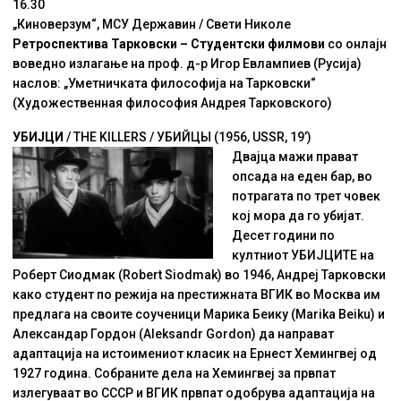
16.30
„Киноверзум“, МСУ Державин / Свети Николе
Ретроспектива Тарковски – Студентски филмови
со онлајн
воведно излагање на проф. д-р Игор Евлампиев (Русија)
наслов: „Уметничката философија на Тарковски“
(Художественная философия Андрея Тарковского)
УБИЈЦИ
/ THE KILLERS / УБИЙЦЫ (1956, USSR, 19’)
Двајца мажи прават
опсада на едeн бар, во
потрагата по трет човек
кој мора да го убијат.
Десет години по
култниот УБИЈЦИТЕ на
Роберт Сиодмак (Robert Siodmak) во 1946, Андреј Тарковски
како студент по режија на престижната ВГИК во Москва им
предлага на своите соученици Марика Беику (Marika Beiku) и
Александар Гордон (Aleksandr Gordon) да направат
адаптaција на истоимениот класик на Ернест Хемингвeј од
1927 година. Собраните дела на Хемингвеј за првпат
излегуваат во СССР и ВГИК првпат одобрува адаптација на