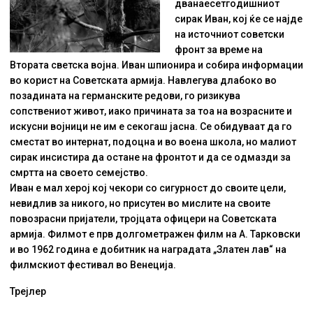
дванаесетгодишниот
сирак Иван, кој ќе се најде
на источниот советски
фронт за време на
Втората светска војна. Иван шпионира и собира информации
во корист на Советската армија. Навлегува длабоко во
позадината на германските редови, го ризикува
сопствениот живот, иако причината за тоа на возрасните и
искусни војници не им е секогаш јасна. Се обидуваат да го
сместат во интернат, подоцна и во воена школа, но малиот
сирак инсистира да остане на фронтот и да се одмазди за
смртта на своето семејство.
Иван е мал херој кој чекори со сигурност до своите цели,
невидлив за никого, но присутен во мислите на своите
повозрасни пријатели, тројцата офицери на Советската
армија. Филмот е прв долгометражен филм на А. Тарковски
и во 1962 година е добитник на наградата „Златен лав“ на
филмскиот фестивал во Венеција.
Трејлер