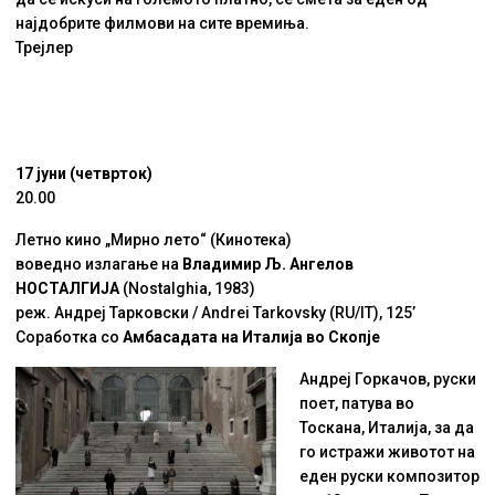
најдобрите филмови на сите времиња.
Трејлер
17 јуни (четврток)
20.00
Летно кино „Мирно лето“ (Кинотека)
воведно излагање на
Владимир Љ. Ангелов
НОСТАЛГИЈА
(Nostalghia, 1983)
реж. Андреј Тарковски / Andrei Tarkovsky (RU/IT), 125’
Соработка со
Амбасадата на Италија во Скопје
Андреј Горкачов, руски
поет, патува во
Тоскана, Италија, за да
го истражи животот на
еден руски композитор