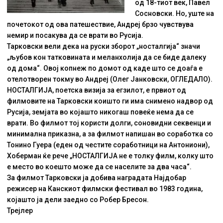
од 18-тиот век, Павел
Сосновски. Но, уште на
почетокот од ова патешествие, Андреј брзо чувствува
немир и посакува да се врати во Русија.
Тарковски вели дека на руски зборот „носталгија“ значи
„љубов кон татковината и меланхолија да се биде далеку
од дома“. Овој копнеж по домот од каде што се доаѓа е
отелотворен токму во Андреј (Олег Јанковски, ОГЛЕДАЛО).
НОСТАЛГИЈА, поетска визија за егзилот, е првиот од
филмовите на Тарковски коишто ги има снимено надвор од
Русија, земјата во којашто никогаш повеќе нема да се
врати. Во филмот тој користи долги, соновидни секвенци и
минимална приказна, а за филмот напишан во соработка со
Тонино Гуера (еден од честите соработници на Антониони),
Хоберман ќе рече „НОСТАЛГИЈА не е толку филм, колку што
е место во коешто може да се населите за два часа“.
За филмот Тарковски ја добива наградата Најдобар
режисер на Канскиот филмски фестивал во 1983 година,
којашто ја дели заедно со Робер Бресон.
Трејлер