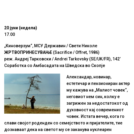
20 јуни (недела)
17.00
„Киноверзум“, МСУ Державин / Свети Николе
ЖРТВОПРИНЕСУВАЊЕ
(Sacrifice / Offret, 1986)
реж. Андреј Тарковски / Andrei Tarkovsky (SE/UK/FR), 142’
Соработка со Амбасадата на Шведска во Скопје
Aлександар, новинар,
естетичар и пензиониран актер
му кажува на „Малиот човек“,
неговиот нем син, колку е
загрижен за недостатокот од
духовност кај современиот
човек. Истата вечер, кога го
слави својот роденден со семејството и пријателите, тие
дознаваат дека на светот му се заканува нуклеарен