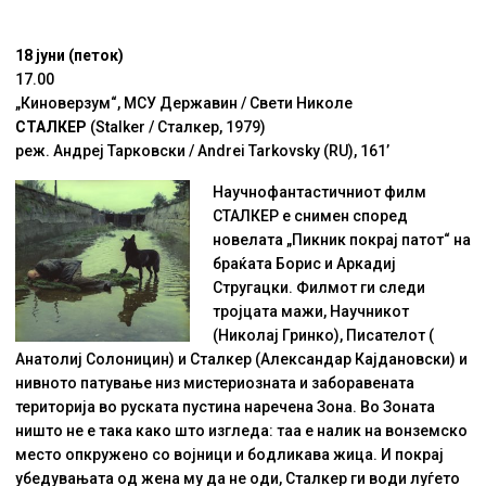
18 јуни (петок)
17.00
„Киноверзум“, МСУ Державин / Свети Николе
СТАЛКЕР
(Stalker / Сталкер, 1979)
реж. Андреј Тарковски / Andrei Tarkovsky (RU), 161’
Научнофантастичниот филм
СТАЛКЕР е снимен според
новелата „Пикник покрај патот“ на
браќата Борис и Аркадиј
Стругацки. Филмот ги следи
тројцата мажи, Научникот
(Николај Гринко), Писателот (
Анатолиј Солоницин) и Сталкер (Александар Кајдановски) и
нивното патување низ мистериозната и заборавената
територија во руската пустина наречена Зона. Во Зоната
ништо не е така како што изгледа: таа е налик на вонземско
место опкружено со војници и бодликава жица. И покрај
убедувањата од жена му да не оди, Сталкер ги води луѓето