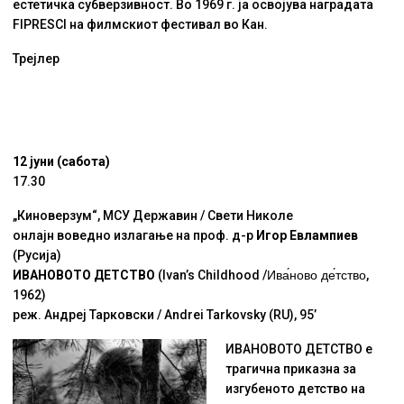
естетичка субверзивност. Во 1969 г. ја освојува наградата
FIPRESCI на филмскиот фестивал во Кан.
Трејлер
12 јуни (сабота)
17.30
„Киноверзум“, МСУ Державин / Свети Николе
онлајн воведно излагање на проф. д-р
Игор Евлампиев
(Русија)
ИВАНОВОТО ДЕТСТВО
(Ivan’s Childhood /
Ива́ново де́тство
,
1962)
реж. Андреј Тарковски / Andrei Tarkovsky (RU), 95’
ИВАНОВОТО ДЕТСТВО е
трагична приказна за
изгубеното детство на