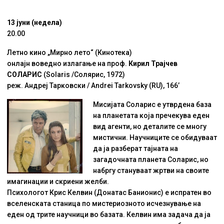
13 јуни (недела)
20.00
Летно кино „Мирно лето“ (Кинотека)
онлајн воведно излагање на проф.
Кирил Трајчев
СОЛАРИС
(Solaris /Солярис, 1972)
реж. Андреј Тарковски / Andrei Tarkovsky (RU), 166’
Мисијата Соларис е утврдена база
на планетата која пречекува еден
вид агенти, но деталите се многу
мистични. Научниците се обидуваат
да ја разберат тајната на
загадочната планета Соларис, но
набргу стануваат жртви на своите
имагинации и скриени желби.
Психологот Крис Келвин (Донатас Банионис) е испратен во
вселенската станица по мистериозното исчезнување на
еден од трите научници во базата. Келвин има задача да ја