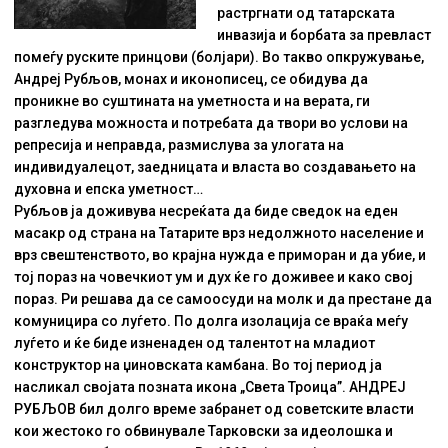
растргнати од татарската
инвазија и борбата за превласт
помеѓу руските принцови (болјари). Во такво опкружување,
Андреј Рубљов, монах и иконописец, се обидува да
проникне во суштината на уметноста и на верата, ги
разгледува можноста и потребата да твори во услови на
репресија и неправда, размислува за улогата на
индивидуалецот, заедницата и власта во создавањето на
духовна и епска уметност…
Рубљов ја доживува несреќата да биде сведок на еден
масакр од страна на Татарите врз недолжното население и
врз свештенството, во крајна нужда е приморан и да убие, и
тој пораз на човечкиот ум и дух ќе го доживее и како свој
пораз. Ри решава да се самоосуди на молк и да престане да
комуницира со луѓето. По долга изолација се враќа меѓу
луѓето и ќе биде изненаден од талентот на младиот
конструктор на џиновската камбана. Во тој период ја
насликал својата позната икона „Света Троица”. AНДРЕЈ
РУБЉОВ бил долго време забранет од советските власти
кои жестоко го обвинувале Тарковски за идеолошка и