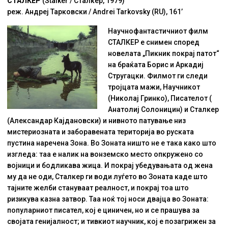
СТАЛКЕР
(Stalker / Сталкер, 1979)
реж. Андреј Тарковски / Andrei Tarkovsky (RU), 161’
Научнофантастичниот филм
СТАЛКЕР е снимен според
новелата „Пикник покрај патот“
на браќата Борис и Аркадиј
Стругацки. Филмот ги следи
тројцата мажи, Научникот
(Николај Гринко), Писателот (
Анатолиј Солоницин) и Сталкер
(Александар Кајдановски) и нивното патување низ
мистериозната и заборавената територија во руската
пустина наречена Зона. Во Зоната ништо не е така како што
изгледа: таа е налик на вонземско место опкружено со
војници и бодликава жица. И покрај убедувањата од жена
му да не оди, Сталкер ги води луѓето во Зоната каде што
тајните желби стануваат реалност, и покрај тоа што
ризикува казна затвор. Таа ноќ тој носи двајца во Зоната:
популарниот писател, кој е циничен, но и се прашува за
својата генијалност; и тивкиот научник, кој е позагрижен за