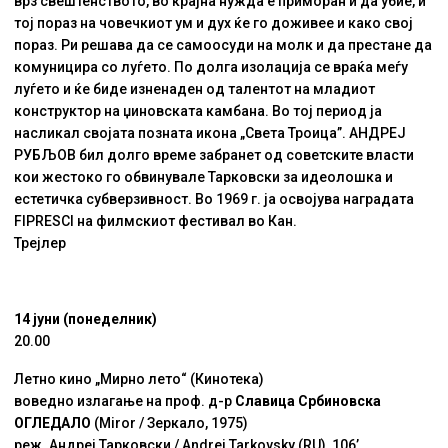
врз свештенството, во крајна нужда е приморан и да убие, и
тој пораз на човечкиот ум и дух ќе го доживее и како свој
пораз. Ри решава да се самоосуди на молк и да престане да
комуницира со луѓето. По долга изолација се враќа меѓу
луѓето и ќе биде изненаден од талентот на младиот
конструктор на џиновската камбана. Во тој период ја
насликал својата позната икона „Света Троица”. AНДРЕЈ
РУБЉОВ бил долго време забранет од советските власти
кои жестоко го обвинувале Тарковски за идеолошка и
естетичка субверзивност. Во 1969 г. ја освојува наградата
FIPRESCI на филмскиот фестивал во Кан.
Трејлер
14 јуни (понеделник)
20.00
Летно кино „Мирно лето“ (Кинотека)
воведно излагање на проф. д-р
Славица Србиновска
ОГЛЕДАЛО
(Miror / Зеркало, 1975)
реж. Андреј Тарковски / Andrei Tarkovsky (RU), 106’