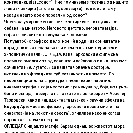
контрадикција) „сонот“. Ние поминуваме третина од нашите
животи спиејќи (што значи, сонувајќи): постои ли таму
некаде нешто кое е пореално од сонот?
Човек на умирање во неговите четириесетти години, се
сеќава на минатото. Неговото детство, неговата мајка,
војната, личните доживувања и спомени.
Полуавтобиографско дело, кое нè води низ соништата и
коридорите на сеќавањата и времето на мистериозен и
хипонитички начин, ОГЛЕДАЛО на Тарковски е филмска
поема за амалгамот од соништа и сеќавања од којшто сме
сочинети ние, луѓето, и за нашата човечка состојба,
вкотвена во флуидната субјективност на времето. Со
неконвенционална структура и нелинеарен наратив,
кинематографија која неосетно преминува од боја, во црно-
бело и сепија, поезијата на таткото на режисерот – Арсениј
Тарковски, како и инцидентната музика и звучни ефекти на
Едуард Артемиев во филмот, Тарковски прави мистична
синестезија на „текот на свеста“, опиплива како никогаш
порано на големиот екран.
ОГЛЕДАЛО чијашто магија, барем еднаш во животот, мора
да се искуси на големото платно, се смета за еден од