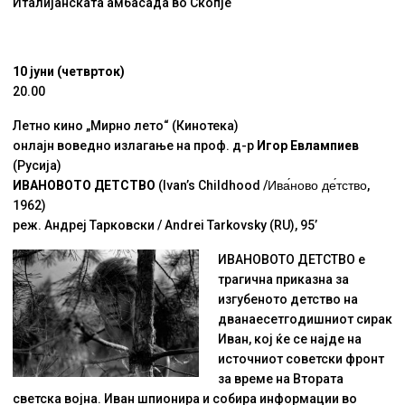
Италијанската амбасада во Скопје
10 јуни (четврток)
20.00
Летно кино „Мирно лето“ (Кинотека)
онлајн воведно излагање на проф. д-р
Игор Евлампиев
(Русија)
ИВАНОВОТО ДЕТСТВО
(Ivan’s Childhood /
Ива́ново де́тство
,
1962)
реж. Андреј Тарковски / Andrei Tarkovsky (RU), 95’
ИВАНОВОТО ДЕТСТВО е
трагична приказна за
изгубеното детство на
дванаесетгодишниот сирак
Иван, кој ќе се најде на
источниот советски фронт
за време на Втората
светска војна. Иван шпионира и собира информации во