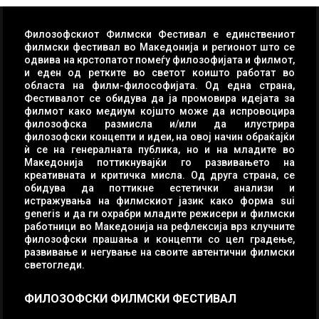
Филозофскиот Филмски Фестивал е единствениот
филмски фестивал во Македонија и регионот што се
одвива на крстопатот помеѓу филозофијата и филмот,
и еден од ретките во светот коишто работат во
областа на филм-философијата. Од една страна,
Фестивалот се обидува да ја промовира идејата за
филмот како медиум којшто може да испровоцира
филозофска размисла и/или да илустрира
филозофски концепти и идеи, на овој начин обраќајќи
ѝ се на генералната публика, но и на младите во
Македонија поттикнувајќи го развивањето на
креативната и критичка мисла. Од друга страна, се
обидува да поттикне естетички анализи и
истражувања на филмскиот јазик како форма sui
generis и да ги охрабри младите режисери и филмски
работници во Македонија на рефлексија врз клучните
филозофски прашања и концепти со цел градење,
развивање и негување на своите автентични филмски
светогледи.
ФИЛОЗОФСКИ ФИЛМСКИ ФЕСТИВАЛ