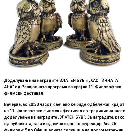
Доделување на наградите ЗЛАТЕН БУВ и „ХАОТИЧНАТА
АНА“ од Ревијалната програма за крај на 11. Филозофски
филмски фестивал
Вечерва, во 20:30 часот, свечено ќе биде одбележан крајот
на 11. Филозофски филмски фестивал со традиционалното
доделување на наградите „ЗЛАТЕН БУВ“. За наградите, како
од публиката, така и од жирито, во конкуренција беа 26
филмови: 5 во Официјалната селекција на долгометражни