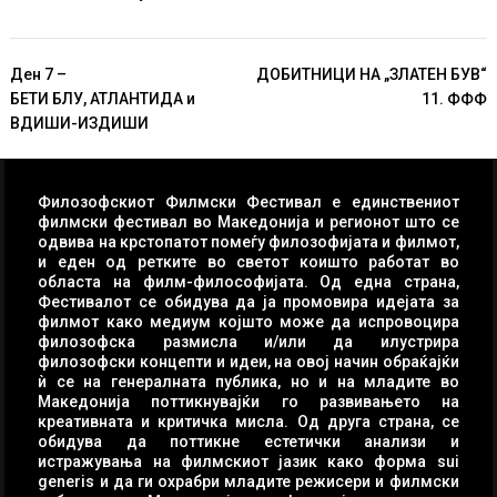
Навигација
Ден 7 –
ДОБИТНИЦИ НА „ЗЛАТЕН БУВ“
на
БЕТИ БЛУ, АТЛАНТИДА и
11. ФФФ
напис
ВДИШИ-ИЗДИШИ
Филозофскиот Филмски Фестивал е единствениот
филмски фестивал во Македонија и регионот што се
одвива на крстопатот помеѓу филозофијата и филмот,
и еден од ретките во светот коишто работат во
областа на филм-философијата. Од една страна,
Фестивалот се обидува да ја промовира идејата за
филмот како медиум којшто може да испровоцира
филозофска размисла и/или да илустрира
филозофски концепти и идеи, на овој начин обраќајќи
ѝ се на генералната публика, но и на младите во
Македонија поттикнувајќи го развивањето на
креативната и критичка мисла. Од друга страна, се
обидува да поттикне естетички анализи и
истражувања на филмскиот јазик како форма sui
generis и да ги охрабри младите режисери и филмски