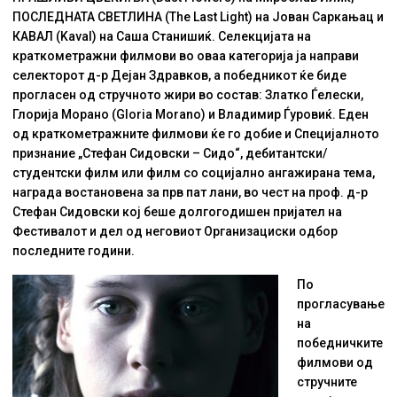
ПОСЛЕДНАТА СВЕТЛИНА (The Last Light) на Јован Саркањац и
КАВАЛ (Kaval) на Саша Станишиќ. Селекцијата на
краткометражни филмови во оваа категорија ја направи
селекторот д-р Дејан Здравков, а победникот ќе биде
прогласен од стручното жири во состав: Златко Ѓелески,
Глорија Морано (Gloria Morano) и Владимир Ѓуровиќ. Еден
од краткометражните филмови ќе го добие и Специјалното
признание „Стефан Сидовски – Сидо“, дебитантски/
студентски филм или филм со социјално ангажирана тема,
награда востановена за прв пат лани, во чест на проф. д-р
Стефан Сидовски кој беше долгогодишен пријател на
Фестивалот и дел од неговиот Организациски одбор
последните години.
По
прогласување
на
победничките
филмови од
стручните