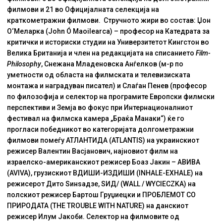
филмови и 21 во Официјалната селекција на
краткометражни филмови. Стручното жири во состав: Џон
О‘Меларка (John Ó Maoilearca) – професор на Катедрата за
критички и историски студии на Универзитетот Кингстон во
Велика Британија и член на редакцијата на списанието
Film-
Philosophy
, Снежана Младеновска Анѓелков (м-р по
уметности од областа на филмската и телевизиската
монтажа и наградуван писател) и Слаѓан Пенев (професор
по филозофија и селектор на програмите Европски филмски
перспективи и Земја во фокус при Интернационалниот
фестивал на филмска камера „Браќа Манаки“) ќе го
прогласи победникот во категоријата долгометражни
филмови помеѓу АТЛАНТИДА (ATLANTIS) на украинскиот
режисер Валентин Васјанович, најновиот филм на
израелско-американскиот режисер Боаз Јакин – АВИВА
(AVIVA), грузискиот ВДИШИ-ИЗДИШИ (INHALE-EXHALE) на
режисерот Дито Ѕинѕадзе, ЅИД/ (WALL / WYCIECZKA) на
полскиот режисер Бартош Груџиецки и ПРОБЛЕМОТ СО
ПРИРОДАТА (THE TROUBLE WITH NATURE) на данскиот
режисер Илум Јакоби. Селектор на филмовите од