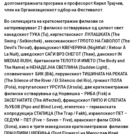
долгометражната програма е професорот Кирил Трајчев,
член на Организацискиот одбор на Фестивалот.
Во селекцијата на краткометражни филмови се
натпреваруваат 21 филмско остварување од целиот свет:
канадскиот ТУКА (Tu), киргистанскиот ЛУЛАШКАТА (The
Swing / Selkinchek) , мексиканскиот ГРЛОТО НА ЃАВОЛОТ (The
Devil’s Throat), францускиот КВЕЧЕРИНА (Nightfall / Retour À
La Nuit), шведскиот САЃИ ВРЗ СНЕГОТ (Thaw), данскиот IN
MEDIAS RUSH, британските ТЕЛОТО И ИМЕТО (The Body and
The Name) и НЕНАДЕЈНА СВЕТЛИНА (Sudden Light) ,
словенечкиот БИК (Bik), перуанскиот ТИШИНАТА НА РЕКАТА
(The Silence of the River / El Silencio del Río), грчкиот ПОЛА
(Pola), португалскиот УРСУЛА (Ursula), две краткометражни
филмски остварувања од Норвешка – РИБА (Fisk) и
ЗАСЕГНАТИТЕ (The Affected), францускиот ПИПО И СЛЕПАТА
ЉУБОВ (Pipo and Blind Love), египетскo – германската
копродукција СТАПИЦА (The Trap / Fakh), израелскиот ПЕТ –
СЕДУМ – ПЕТ (Five – Seven – Five), иранскиот филм СОНА
(Sona), како и трите македонски краткометражни филмови:
ПРАШЛИВИ ЦВЕЌИЊА (Dust Flowers) на Мирослав Илиќ,