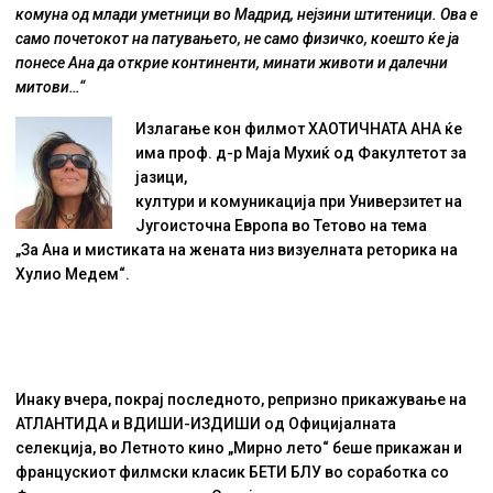
комуна од млади уметници во Мадрид, нејзини штитеници. Ова е
само почетокот на патувањето, не само физичко, коешто ќе ја
понесе Ана да открие континенти, минати животи и далечни
митови…“
Излагање кон филмот ХАОТИЧНАТА АНА ќе
има проф. д-р Маја Мухиќ од Факултетот за
јазици,
култури и комуникација при Универзитет на
Југоисточна Европа во Тетово на тема
„За Ана и мистиката на жената низ визуелната реторика на
Хулио Медем“.
Инаку вчера, покрај последното, репризно прикажување на
АТЛАНТИДА и ВДИШИ-ИЗДИШИ од Официјалната
селекција, во Летното кино „Мирно лето“ беше прикажан и
францускиот филмски класик БЕТИ БЛУ во соработка со