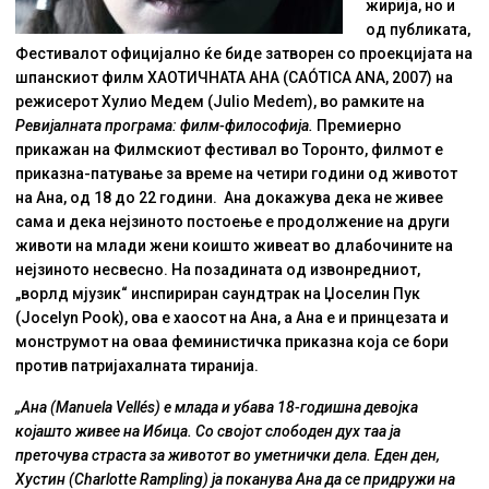
жирија, но и
од публиката,
Фестивалот официјално ќе биде затворен со проекцијата на
шпанскиот филм ХАОТИЧНАТА АНА (CAÓTICA ANA, 2007) на
режисерот Хулио Медем (Julio Medem), во рамките на
Ревијалната програма: филм-философија.
Премиерно
прикажан на Филмскиот фестивал во Торонто, филмот е
приказна-патување за време на четири години од животот
на Ана, од 18 до 22 години. Ана докажува дека не живее
сама и дека нејзиното постоење е продолжение на други
животи на млади жени коишто живеат во длабочините на
нејзиното несвесно. На позадината од извонредниот,
„ворлд мјузик“ инспириран саундтрак на Џоселин Пук
(Jocelyn Pook), ова е хаосот на Ана, а Ана е и принцезата и
монструмот на оваа феминистичка приказна која се бори
против патријахалната тиранија.
„Ана (Manuela Vellés) е млада и убава 18-годишна девојка
којашто живее на Ибица. Со својот слободен дух таа ја
преточува страста за животот во уметнички дела. Еден ден,
Хустин (Charlotte Rampling) ја поканува Ана да се придружи на