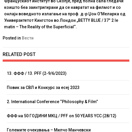
Францускиот институт во Скопје, пред полна сала гледачи
коишто беа заинтригирани да се навратат на филмот и со
онлајн воведното излагање на проф. д-р Џон О’Меларка од
Универзитетот Кингстон во Лондон „BETTY BLUE / 37° 2 le
matin – The Reality of the Superficial“.
Posted in
Вести
RELATED POST
13. ФФФ / 13. PFF (2-9/6/2023)
Повик за СВЛ и Конкурс за есеј 2023
2. International Conference “Philosophy & Film”
ФФФ на 50 ГОДИНИ МКЦ / PFF on 50 YEARS YCC (28/12)
Големите очекувања – Милчо Манчевски