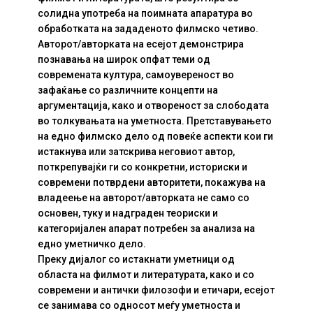
солидна употреба на поимната апаратура во
обработката на зададеното филмско четиво.
Авторот/авторката на есејот демонстрира
познавања на широк опфат теми од
современата култура, самоувереност во
зафаќање со различните концепти на
аргументација, како и отвореност за слободата
во толкувањата на уметноста. Претставувањето
на едно филмско дело од повеќе аспекти кои ги
истакнува или затскрива неговиот автор,
поткрепувајќи ги со конкретни, историски и
современи потврдени авторитети, покажува на
владеење на авторот/авторката не само со
основен, туку и надграден теориски и
категоријален апарат потребен за анализа на
едно уметничко дело.
Преку дијалог со истакнати уметници од
областа на филмот и литературата, како и со
современи и антички филозофи и етичари, есејот
се занимава со односот меѓу уметноста и