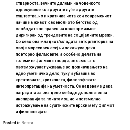
стварноста, вечните дилеми на човечкото
однесување кон другите луѓе и другите
суштества, но и критичка нота кон современиот
начин на живот, своеволното бегство од
слободата во правец на конформизмот
диригиран од трендовите на социјалните мрежи.
Со сево ова младиот/младата автор/авторка на
овој импресивен есеј ни покажува дека
повторно филмовите, а особено делата на
големите филмски творци, не само што
овозможуваат уживање во доживувањето на
едно уметничко дело, туку и убавина во
креативната, критичката, филозофската
интерпретација на уметноста. Се надеваме дека
наградата за ова дело ќе биде дополнителна
инспирација за понатамошно и потемелно
истражување на суштинските врски меѓу филмот
и филозофијата.
Posted in
Вести