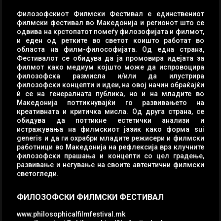
Филозофскиот Филмски Фестивал е единствениот
филмски фестивал во Македонија и регионот што се
одвива на крстопатот помеѓу филозофијата и филмот,
и еден од ретките во светот коишто работат во
областа на филм-философијата. Од една страна,
Фестивалот се обидува да ја промовира идејата за
филмот како медиум којшто може да испровоцира
филозофска размисла и/или да илустрира
филозофски концепти и идеи, на овој начин обраќајќи
ѝ се на генералната публика, но и на младите во
Македонија поттикнувајќи го развивањето на
креативната и критичка мисла. Од друга страна, се
обидува да поттикне естетички анализи и
истражувања на филмскиот јазик како форма sui
generis и да ги охрабри младите режисери и филмски
работници во Македонија на рефлексија врз клучните
филозофски прашања и концепти со цел градење,
развивање и негување на своите автентични филмски
светогледи.
ФИЛОЗОФСКИ ФИЛМСКИ ФЕСТИВАЛ
www.philosophicalfilmfestival.mk