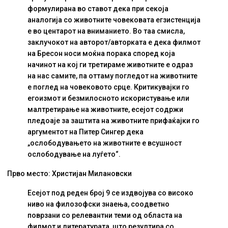
формулирана во ставот дека при секоја
аналогија со животните човековата егзистенција
е во центарот на вниманието. Во таа смисла,
заклучокот на авторот/авторката е дека филмот
на Бресон носи моќна порака според која
начинот на кој ги третираме животните е одраз
на нас самите, па оттаму погледот на животните
е поглед на човековото срце. Критикувајки го
егоизмот и безмилосното искористување или
малтретирање на животните, есејот содржи
пледоаје за заштита на животните прифаќајки го
аргументот на Питер Сингер дека
„ослободувањето на животните е всушност
ослободување на луѓето“.
Прво место: Христијан Милановски
Есејот под реден број 9 се издвојува со високо
ниво на филозофски знаења, соодветно
поврзани со релевантни теми од областа на
филмот и литературата, што резултира со