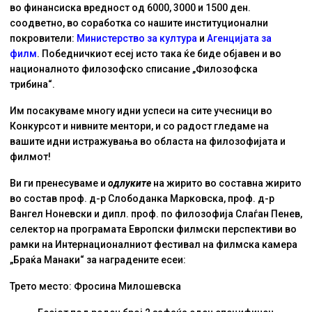
во финансиска вредност од 6000, 3000 и 1500 ден.
соодветно, во соработка со нашите институционални
покровители:
Министерство за култура
и
Агенцијата за
филм
. Победничкиот есеј исто така ќе биде објавен и во
националното филозофско списание „Филозофска
трибина“.
Им посакуваме многу идни успеси на сите учесници во
Конкурсот и нивните ментори, и со радост гледаме на
вашите идни истражувања во областа на филозофијата и
филмот!
Ви ги пренесуваме и
одлуките
на жирито во составна жирито
во состав проф. д-р Слободанка Марковска, проф. д-р
Вангел Ноневски и дипл. проф. по филозофија Слаѓан Пенев,
селектор на програмата Европски филмски перспективи во
рамки на Интернационалниот фестивал на филмска камера
„Браќа Манаки“ за наградените есеи:
Трето место: Фросина Милошевска