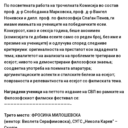
По посветената работа на трочелната Комисија во состав
проф. д-р Слободанка Марковска, проф. д-р Вангел
Ноневски и дипл. проф. по филозофија Слаѓан Пенев, ги
имаме имињата на учениците на победничките есеи.
Конкурсот, како и секоја година, беше анонимен
(комисијата ги добива есеите само со реден број, без име и
презиме на учениците) и одлучува според следниве
критериуми: оригиналноста на пристапот кон зададената
тема; квалитетот на анализата на проблемите третирани во
есејот; нивото на демонстрирани филозофски знаења;
соодветна употреба на поимната апаратура;
аргументациските аспекти и стилските белези на есејот;
поврзаноста и релевантноста на есејот со филмската тема.
Наградени ученици
на петтото издание на СВЛ во рамките на
Филозофскиот филмски фестивал се:
—————————————————————-
Трето место
: ФРОСИНА МИЛОШЕВСКА
(ментор: Виолета Серафимовска), СУГС ,,Никола Карев“ –
Скопје