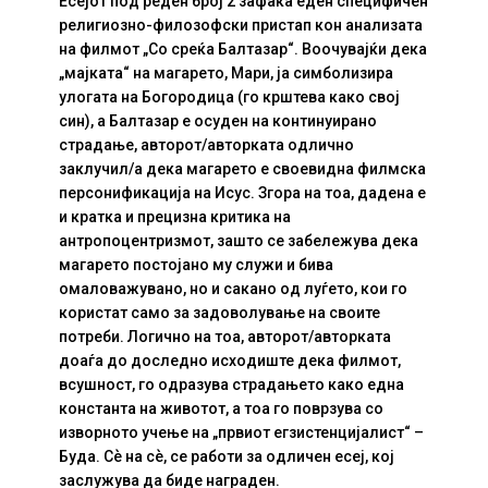
Есејот под реден број 2 зафаќа еден специфичен
религиозно-филозофски пристап кон анализата
на филмот „Со среќа Балтазар“. Воочувајќи дека
„мајката“ на магарето, Мари, ја симболизира
улогата на Богородица (го крштева како свој
син), а Балтазар е осуден на континуирано
страдање, авторот/авторката одлично
заклучил/а дека магарето е своевидна филмска
персонификација на Исус. Згора на тоа, дадена е
и кратка и прецизна критика на
антропоцентризмот, зашто се забележува дека
магарето постојано му служи и бива
омаловажувано, но и сакано од луѓето, кои го
користат само за задоволување на своите
потреби. Логично на тоа, авторот/авторката
доаѓа до доследно исходиште дека филмот,
всушност, го одразува страдањето како една
константа на животот, а тоа го поврзува со
изворното учење на „првиот егзистенцијалист“ –
Буда. Сѐ на сѐ, се работи за одличен есеј, кој
заслужува да биде награден.