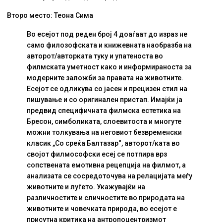
Второ место: Теона Сима
Во есејот под реден број 4 доаѓаат до израз не
само филозофската и книжевната наобразба на
авторот/авторката туку и упатеноста во
филмската уметност како и информираноста за
модерните заложби за правата на животните.
Есејот се одликува со јасен и прецизен стил на
пишување и со оригинален пристап. Имајќи ја
предвид специфичната филмска естетика на
Бресон, симболиката, слоевитоста и многуте
можни толкувања на неговиот безвременски
класик „Со среќа Балтазар“, авторот/ката во
својот филмософски есеј се потпира врз
сопствената емотивна рецепција на филмот, а
анализата се сосредоточува на релацијата меѓу
животните и луѓето. Укажувајќи на
различностите и сличностите во природата на
животните и човечката природа, во есејот е
присутна критика на антропоцентризмот