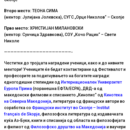
Второ место:
ТЕОНА СИМА
(ментор: Јулијана Јолевска), СУГС „Орце Николов“ – Скопје
Прво место:
ХРИСТИЈАН МИЛАНОВСКИ
(ментор: Сунчица Здравкова), СОУ „Кочо Рацин“ – Свети
Николе
—————————————————————-
Честитки до тројцата наградени ученици, како и до нивните
ментори! Учениците ќе бидат контактирани од Фестивалот и
професорите за подигнувањето на богатите награди:
едногодишни степиндии од
Интернационален Универзитет
Еуропа Прима
(поранешна ЕФТА/ЕСРА), ДВД-а од
македонски филмови и списанието „Кинопис“ од
Кинотека
на Северна Македонија
, литература од француски автори во
соработка со
Француски институт во Скопје – Institut
français de Skopje
, филозофска литература од издавачката
куќа Аз-Буки, книги и списанија од областа на филозофијата
и филмот од
Филозофско друштво на Македонија
и ваучери