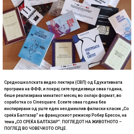
Средношколската видео лектира (СВЛ) од Едукативната
програма на ФФФ, и покрај сите предизвици оваа година,
беше реализирана минатиот месец во онлајн формат, во
соработка со Cinesquare. Есеите оваа година беа
инспирирани од уште еден неодминлив филмски класик „Со
среќа Балтазар“ на францускиот режисер Робер Бресон, на
тема „СО СРЕЌА БАЛТАЗАР“: ПОГЛЕДОТ НА ЖИВОТНОТО –
ПОГЛЕД ВО ЧОВЕЧКОТО СРЦЕ.