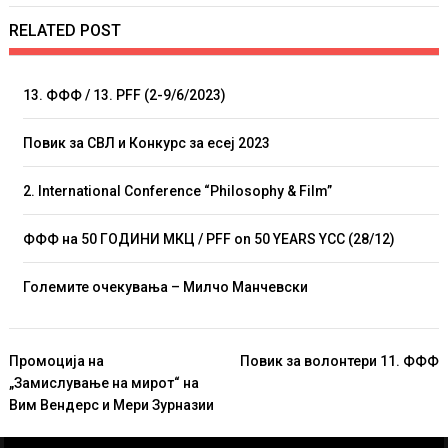
RELATED POST
13. ФФФ / 13. PFF (2-9/6/2023)
Повик за СВЛ и Конкурс за есеј 2023
2. International Conference “Philosophy & Film”
ФФФ на 50 ГОДИНИ МКЦ / PFF on 50 YEARS YCC (28/12)
Големите очекувања – Милчо Манчевски
Навигација
Промоција на
Повик за волонтери 11. ФФФ
на
„Замислување на мирот“ на
напис
Вим Вендерс и Мери Зурназии