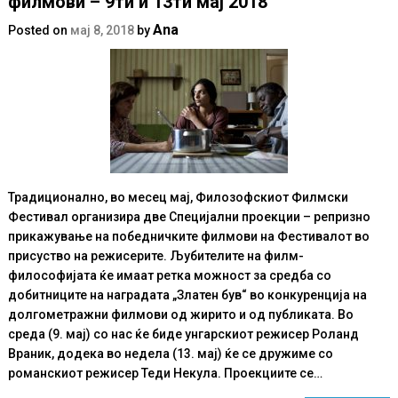
филмови – 9ти и 13ти мај 2018
Ana
Posted on
мај 8, 2018
by
Традиционално, во месец мај, Филозофскиот Филмски
Фестивал организира две Специјални проекции – репризно
прикажување на победничките филмови на Фестивалот во
присуство на режисерите. Љубителите на филм-
философијата ќе имаат ретка можност за средба со
добитниците на наградата „Златен був“ во конкуренција на
долгометражни филмови од жирито и од публиката. Во
среда (9. мај) со нас ќе биде унгарскиот режисер Роланд
Враник, додека во недела (13. мај) ќе се дружиме со
романскиот режисер Теди Некула. Проекциите се…