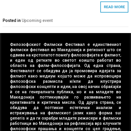
READ MORE
Posted in
Upcoming event
Филозофскиот Филмски Фестивал е единствениот
филмски фестивал во Македонија и регионот што се
одвива на крстопатот помеѓу филозофијата и филмот,
и еден од ретките во светот коишто работат во
областа на филм-философијата. Од една страна,
Фестивалот се обидува да ја промовира идејата за
филмот како медиум којшто може да испровоцира
филозофска размисла и/или да илустрира
филозофски концепти и идеи, на овој начин обраќајќи
ѝ се на генералната публика, но и на младите во
Македонија поттикнувајќи го развивањето на
креативната и критичка мисла. Од друга страна, се
обидува да поттикне естетички анализи и
истражувања на филмскиот јазик како форма sui
generis и да ги охрабри младите режисери и филмски
работници во Македонија на рефлексија врз клучните
филозофски прашања и концепти со цел градење,