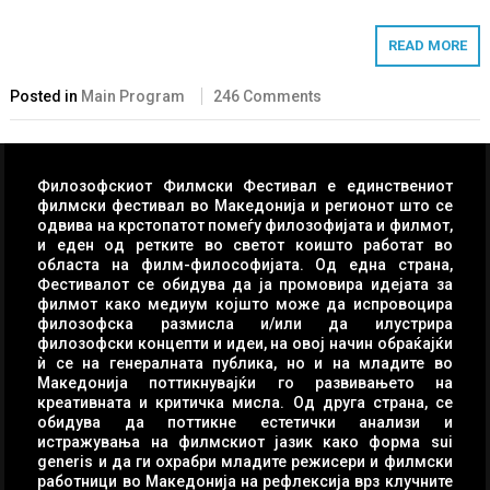
READ MORE
Posted in
Main Program
246 Comments
Филозофскиот Филмски Фестивал е единствениот
филмски фестивал во Македонија и регионот што се
одвива на крстопатот помеѓу филозофијата и филмот,
и еден од ретките во светот коишто работат во
областа на филм-философијата. Од една страна,
Фестивалот се обидува да ја промовира идејата за
филмот како медиум којшто може да испровоцира
филозофска размисла и/или да илустрира
филозофски концепти и идеи, на овој начин обраќајќи
ѝ се на генералната публика, но и на младите во
Македонија поттикнувајќи го развивањето на
креативната и критичка мисла. Од друга страна, се
обидува да поттикне естетички анализи и
истражувања на филмскиот јазик како форма sui
generis и да ги охрабри младите режисери и филмски
работници во Македонија на рефлексија врз клучните