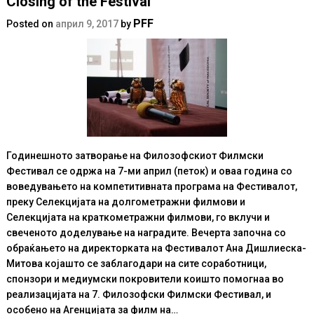
Closing of the Festival
PFF
Posted on
април 9, 2017
by
Годинешното затворање на Филозофскиот Филмски
Фестивал се одржа на 7-ми април (петок) и оваа година со
воведувањето на компетитивната програма на Фестивалот,
преку Селекцијата на долгометражни филмови и
Селекцијата на краткометражни филмови, го вклучи и
свеченото доделување на наградите. Вечерта започна со
обраќањето на директорката на Фестивалот Ана Дишлиеска-
Митова којашто се заблагодари на сите соработници,
спонзори и медиумски покровители коишто помогнаа во
реализацијата на 7. Филозофски Филмски Фестивал, и
особено на Агенцијата за филм на…