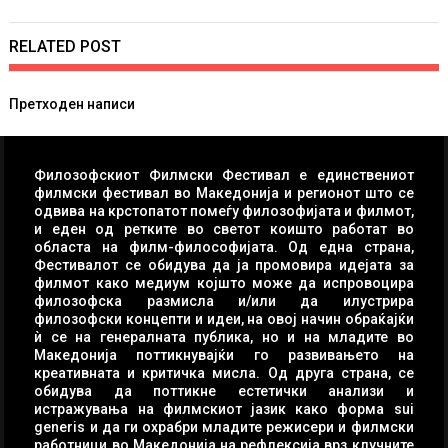
RELATED POST
Навигација
Претходен написи
на
напис
Филозофскиот Филмски Фестивал е единствениот
филмски фестивал во Македонија и регионот што се
одвива на крстопатот помеѓу филозофијата и филмот,
и еден од ретките во светот коишто работат во
областа на филм-философијата. Од една страна,
Фестивалот се обидува да ја промовира идејата за
филмот како медиум којшто може да испровоцира
филозофска размисла и/или да илустрира
филозофски концепти и идеи, на овој начин обраќајќи
ѝ се на генералната публика, но и на младите во
Македонија поттикнувајќи го развивањето на
креативната и критичка мисла. Од друга страна, се
обидува да поттикне естетички анализи и
истражувања на филмскиот јазик како форма sui
generis и да ги охрабри младите режисери и филмски
работници во Македонија на рефлексија врз клучните