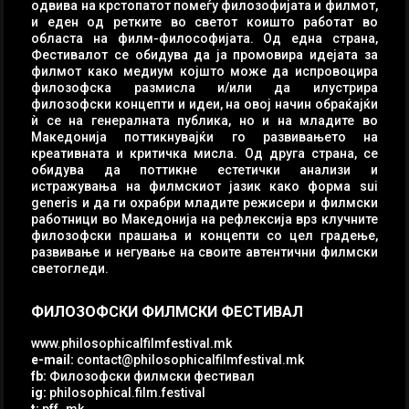
одвива на крстопатот помеѓу филозофијата и филмот,
и еден од ретките во светот коишто работат во
областа на филм-философијата. Од една страна,
Фестивалот се обидува да ја промовира идејата за
филмот како медиум којшто може да испровоцира
филозофска размисла и/или да илустрира
филозофски концепти и идеи, на овој начин обраќајќи
ѝ се на генералната публика, но и на младите во
Македонија поттикнувајќи го развивањето на
креативната и критичка мисла. Од друга страна, се
обидува да поттикне естетички анализи и
истражувања на филмскиот јазик како форма sui
generis и да ги охрабри младите режисери и филмски
работници во Македонија на рефлексија врз клучните
филозофски прашања и концепти со цел градење,
развивање и негување на своите автентични филмски
светогледи.
ФИЛОЗОФСКИ ФИЛМСКИ ФЕСТИВАЛ
www.philosophicalfilmfestival.mk
e-mail:
contact@philosophicalfilmfestival.mk
fb:
Филозофски филмски фестивал
ig:
philosophical.film.festival