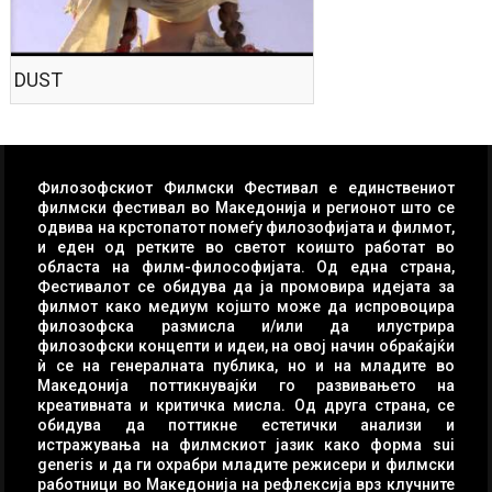
DUST
Филозофскиот Филмски Фестивал е единствениот
филмски фестивал во Македонија и регионот што се
одвива на крстопатот помеѓу филозофијата и филмот,
и еден од ретките во светот коишто работат во
областа на филм-философијата. Од една страна,
Фестивалот се обидува да ја промовира идејата за
филмот како медиум којшто може да испровоцира
филозофска размисла и/или да илустрира
филозофски концепти и идеи, на овој начин обраќајќи
ѝ се на генералната публика, но и на младите во
Македонија поттикнувајќи го развивањето на
креативната и критичка мисла. Од друга страна, се
обидува да поттикне естетички анализи и
истражувања на филмскиот јазик како форма sui
generis и да ги охрабри младите режисери и филмски
работници во Македонија на рефлексија врз клучните