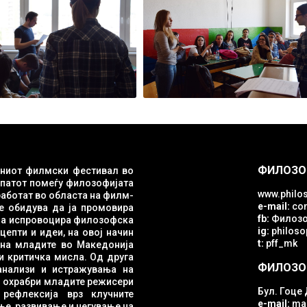
ФИЛОЗО
ниот филмски фестивал во
опатот помеѓу филозофијата
www.philos
e-mail:
con
е обидува да ја промовира
fb:
Филозо
ig:
philosop
епти и идеи, на овој начин
t:
pff_mk
и критичка мисла. Од друга
ФИЛОЗО
ги охрабри младите режисери
Бул. Гоце 
е
e-mail:
mac
е, развивање и негување на