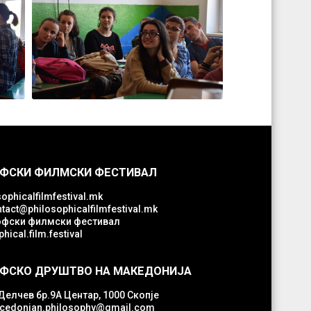
ФСКИ ФИЛМСКИ ФЕСТИВАЛ
ophicalfilmfestival.mk
tact@philosophicalfilmfestival.mk
фски филмски фестивал
hical.film.festival
ФСКО ДРУШТВО НА МАКЕДОНИЈА
Делчев бр.9А Центар, 1000 Скопје
edonian.philosophy@gmail.com