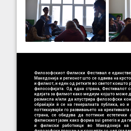
Филозофскиот Филмски Фестивал е единстве
Македонија и регионот што се одвива на крст
и филмот, и еден од ретките во светот коишто работат во областа на филм-
философијата. Од една страна, Фестивалот с
идејата за филмот како медиум којшто може да испровоцира филозофска
размисла и/или да илустрира филозофски конц
обраќајќи ѝ се на генералната публика, но и на младите во Македонија
поттикнувајќи го развивањето на креативната 
страна, се обидува да поттикне естетички анализи и истражувања на
филмскиот јазик како форма sui generis и да 
и филмски работници во Македонија на рефлексија врз клучнит
филозофски прашања и концепти со цел градењ