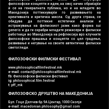
филозофски концепти и идеи, на овој начин обраќајќи
ѝ се на генералната публика, но и на младите во
Македонија поттикнувајќи го развивањето на
креативната и критичка мисла. Од друга страна, се
обидува да поттикне естетички анализи и
истражувања на филмскиот јазик како форма sui
generis и да ги охрабри младите режисери и филмски
работници во Македонија на рефлексија врз клучните
филозофски прашања и концепти со цел градење,
развивање и негување на своите автентични филмски
светогледи.
ФИЛОЗОФСКИ ФИЛМСКИ ФЕСТИВАЛ
www.philosophicalfilmfestival.mk
e-mail:
contact@philosophicalfilmfestival.mk
fb:
Филозофски филмски фестивал
ig:
philosophical.film.festival
t:
pff_mk
ФИЛОЗОФСКО ДРУШТВО НА МАКЕДОНИЈА
Бул. Гоце Делчев бр.9А Центар, 1000 Скопје
e-mail:
macedonian.philosophy@gmail.com