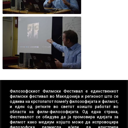
Филозофскиот Филмски Фестивал е единствениот
филмски фестивал во Македонија и регионот што се
одвива на крстопатот помеѓу филозофијата и филмот,
и еден од ретките во светот коишто работат во
областа на филм-философијата. Од една страна,
Фестивалот се обидува да ја промовира идејата за
филмот како медиум којшто може да испровоцира
филозофска размисла и/или да илустрира