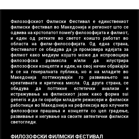
Филозофскиот Филмски Фестивал е единствениот
филмски фестивал во Македонија и регионот што се
одвива на крстопатот помеѓу филозофијата и филмот,
и еден од ретките во светот коишто работат во
областа на филм-философијата. Од една страна,
Фестивалот се обидува да ја промовира идејата за
филмот како медиум којшто може да испровоцира
филозофска размисла и/или да илустрира
филозофски концепти и идеи, на овој начин обраќајќи
ѝ се на генералната публика, но и на младите во
Македонија поттикнувајќи го развивањето на
креативната и критичка мисла. Од друга страна, се
обидува да поттикне естетички анализи и
истражувања на филмскиот јазик како форма sui
generis и да ги охрабри младите режисери и филмски
работници во Македонија на рефлексија врз клучните
филозофски прашања и концепти со цел градење,
развивање и негување на своите автентични филмски
светогледи.
ФИЛОЗОФСКИ ФИЛМСКИ ФЕСТИВАЛ