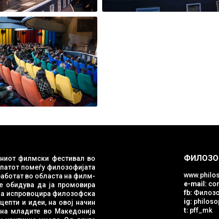
ФИЛОЗО
ниот филмски фестивал во
опатот помеѓу филозофијата
www.philos
e-mail:
con
е обидува да ја промовира
fb:
Филозо
ig:
philosop
епти и идеи, на овој начин
t:
pff_mk