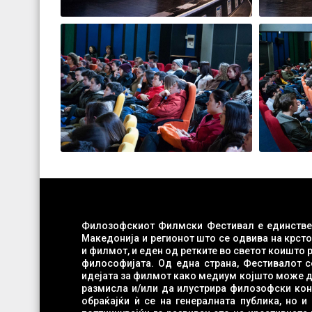
Филозофскиот Филмски Фестивал е единстве
Македонија и регионот што се одвива на крст
и филмот, и еден од ретките во светот коишто работат во областа на филм-
философијата. Од една страна, Фестивалот с
идејата за филмот како медиум којшто може да испровоцира филозофска
размисла и/или да илустрира филозофски конц
обраќајќи ѝ се на генералната публика, но и на младите во Македонија