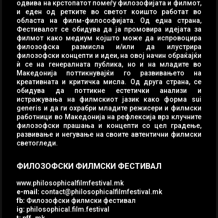
одвива на крстопатот помеѓу филозофијата и филмот,
и еден од ретките во светот коишто работат во
областа на филм-философијата. Од една страна,
Фестивалот се обидува да ја промовира идејата за
филмот како медиум којшто може да испровоцира
филозофска размисла и/или да илустрира
филозофски концепти и идеи, на овој начин обраќајќи
ѝ се на генералната публика, но и на младите во
Македонија поттикнувајќи го развивањето на
креативната и критичка мисла. Од друга страна, се
обидува да поттикне естетички анализи и
истражувања на филмскиот јазик како форма sui
generis и да ги охрабри младите режисери и филмски
работници во Македонија на рефлексија врз клучните
филозофски прашања и концепти со цел градење,
развивање и негување на своите автентични филмски
светогледи.
ФИЛОЗОФСКИ ФИЛМСКИ ФЕСТИВАЛ
www.philosophicalfilmfestival.mk
e-mail:
contact@philosophicalfilmfestival.mk
fb:
Филозофски филмски фестивал
ig:
philosophical.film.festival