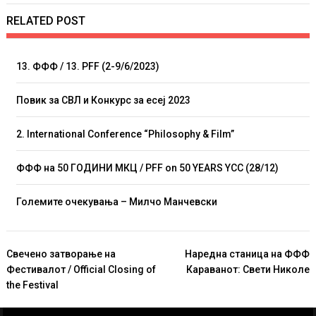
RELATED POST
13. ФФФ / 13. PFF (2-9/6/2023)
Повик за СВЛ и Конкурс за есеј 2023
2. International Conference “Philosophy & Film”
ФФФ на 50 ГОДИНИ МКЦ / PFF on 50 YEARS YCC (28/12)
Големите очекувања – Милчо Манчевски
Навигација
Свечено затворање на
Наредна станица на ФФФ
на
Фестивалот / Official Closing of
Караванот: Свети Николе
напис
the Festival