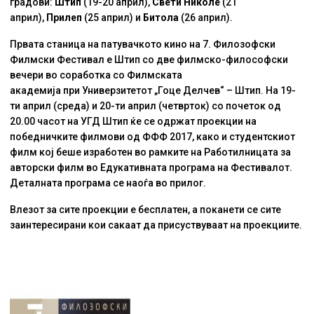
градови:
Штип
(19-20 април),
Свети Николе
(21
април),
Прилеп
(25 април) и
Битола
(26 април).
Првата станица на патувачкото кино на 7. Филозофски
Филмски Фестивал е Штип со две филмско-философски
вечери во соработка со
Филмската
академија
при
Универзитетот „Гоце Делчев“ – Штип
. На 19-
ти април (среда) и 20-ти април (четврток) со почеток од
20.00 часот на УГД Штип ќе се одржат проекции на
победничките филмови од ФФФ 2017, како и студентскиот
филм кој беше изработен во рамките на Работилницата за
авторски филм во Едукативната програма на Фестивалот.
Деталната програма се наоѓа во прилог.
Влезот за сите проекции е бесплатен, а поканети се сите
заинтересирани кои сакаат да присуствуваат на проекциите.