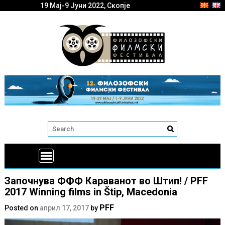
19 Мај-9 Јуни 2022, Скопје
Започнува ФФФ Караванот во Штип! / PFF
2017 Winning films in Štip, Macedonia
PFF
Posted on
април 17, 2017
by