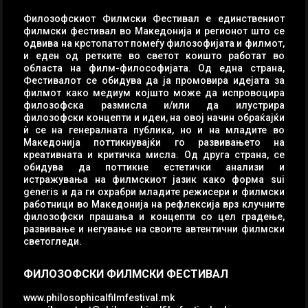
Филозофскиот Филмски Фестивал е единствениот
филмски фестивал во Македонија и регионот што се
одвива на крстопатот помеѓу филозофијата и филмот,
и еден од ретките во светот коишто работат во
областа на филм-философијата. Од една страна,
Фестивалот се обидува да ја промовира идејата за
филмот како медиум којшто може да испровоцира
филозофска размисла и/или да илустрира
филозофски концепти и идеи, на овој начин обраќајќи
ѝ се на генералната публика, но и на младите во
Македонија поттикнувајќи го развивањето на
креативната и критичка мисла. Од друга страна, се
обидува да поттикне естетички анализи и
истражувања на филмскиот јазик како форма sui
generis и да ги охрабри младите режисери и филмски
работници во Македонија на рефлексија врз клучните
филозофски прашања и концепти со цел градење,
развивање и негување на своите автентични филмски
светогледи.
ФИЛОЗОФСКИ ФИЛМСКИ ФЕСТИВАЛ
www.philosophicalfilmfestival.mk